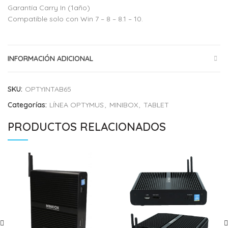
Garantía Carry In (1año)
Compatible solo con Win 7 – 8 – 8.1 – 10.
INFORMACIÓN ADICIONAL
SKU:
OPTYINTAB65
Categorías:
LÍNEA OPTYMUS
,
MINIBOX
,
TABLET
PRODUCTOS RELACIONADOS