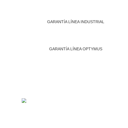
GARANTÍA LÍNEA INDUSTRIAL
GARANTÍA LÍNEA OPTYMUS
MINIBO
San Pío X 2460, Oficina 1410.
LÍNEA
Providencia, Santiago
LÍNEA