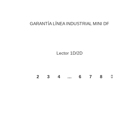
GARANTÍA LÍNEA INDUSTRIAL MINI DF
Lector 1D/2D
1
2
3
4
…
6
7
8
X
HIKVISION
 CORPORATE
DISCOS SSD
 INDUSTRIAL
MEMORIAS RAM