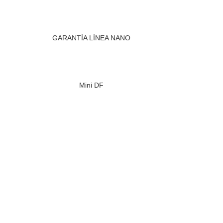
GARANTÍA LÍNEA NANO
Mini DF
DCN
MINISFORUM
SWITCH
B550-5700G
TRANSCEIVER
B550-5600G.