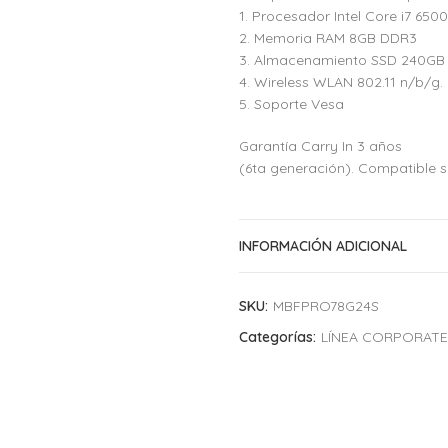
1. Procesador Intel Core i7 6500
2. Memoria RAM 8GB DDR3
3. Almacenamiento SSD 240GB
4. Wireless WLAN 802.11 n/b/g.
5. Soporte Vesa
Garantía Carry In 3 años
(6ta generación). Compatible so
INFORMACIÓN ADICIONAL
SKU:
MBFPRO78G24S
Categorías:
LÍNEA CORPORATE