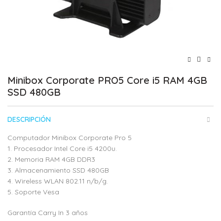
Minibox Corporate PRO5 Core i5 RAM 4GB
SSD 480GB
DESCRIPCIÓN
Computador Minibox Corporate Pro 5
1. Procesador Intel Core i5 4200u.
2. Memoria RAM 4GB DDR3
3. Almacenamiento SSD 480GB
4. Wireless WLAN 802.11 n/b/g.
5. Soporte Vesa
Garantía Carry In 3 años