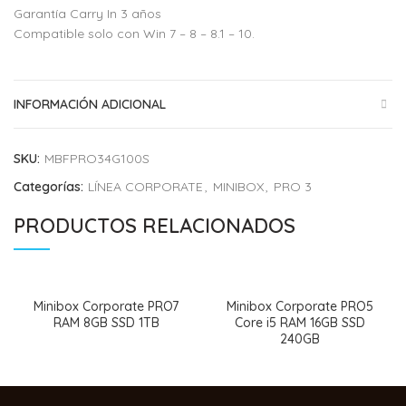
Garantía Carry In 3 años
Compatible solo con Win 7 – 8 – 8.1 – 10.
INFORMACIÓN ADICIONAL
SKU:
MBFPRO34G100S
Categorías:
LÍNEA CORPORATE
,
MINIBOX
,
PRO 3
PRODUCTOS RELACIONADOS
Minibox Corporate PRO7
Minibox Corporate PRO5
RAM 8GB SSD 1TB
Core i5 RAM 16GB SSD
240GB