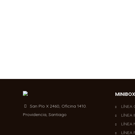
MINIBO
San Pío X 2460, Oficina 1410.
LÍNEA
Providencia, Santiago
LÍNEA 
LÍNEA
LÍNEA 