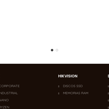
X
HIKVISION
 CORPORATE
DISCOS SSD
INDUSTRIAL
MEMORIAS RAM
 NANO
RYZEN