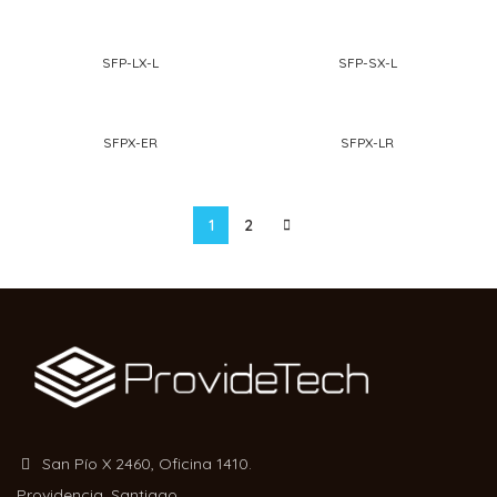
SFP-LX-L
SFP-SX-L
SFPX-ER
SFPX-LR
1
2
San Pío X 2460, Oficina 1410.
Providencia, Santiago