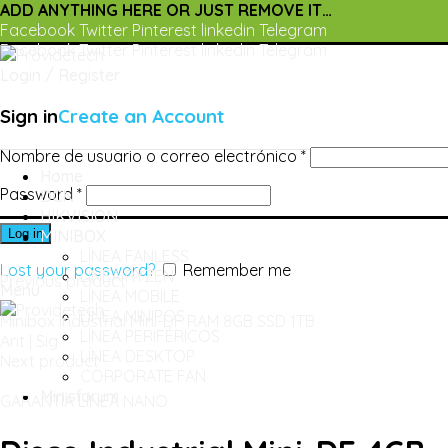
ADD ANYTHING HERE OR JUST REMOVE IT…
Facebook
Twitter
Pinterest
linkedin
Telegram
Facebook
Twitter
Pinterest
linkedin
Telegram
Login / Register
Sign in
Create an Account
Nombre de usuario o correo electrónico
*
Home
Password
*
DCN
HIKVISION
MINIBOX
Log in
LÍNEA FANLESS
Lost your password?
Remember me
LÍNEA RYZEN
Previous product
Menu
LÍNEA MOBILE
LÍNEA MINIPOS
Minibox Industrial Mini-DF RAM 8GB SSD 1TB
LÍNEA PERIFÉRICOS
Ant | Sig
LÍNEA DESKTOP
Next product
CORPORATE FAN
Minisforum
GARANTÍA LÍNEA NANO