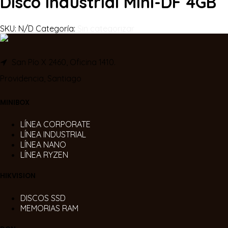
Disco Industrial Mini-DF 4GB
SKU:
N/D
Categoría:
Sin categorizar
San Pío X 2460, Oficina 1410.
Providencia, Santiago
MINIBOX
LÍNEA CORPORATE
LÍNEA INDUSTRIAL
LÍNEA NANO
LÍNEA RYZEN
HIKVISION
DISCOS SSD
MEMORIAS RAM