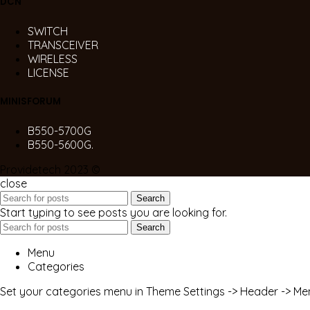
DCN
SWITCH
TRANSCEIVER
WIRELESS
LICENSE
MINISFORUM
B550-5700G
B550-5600G.
Providetech 2023 ©
close
Search
Start typing to see posts you are looking for.
Search
Menu
Categories
Set your categories menu in Theme Settings -> Header -> Me